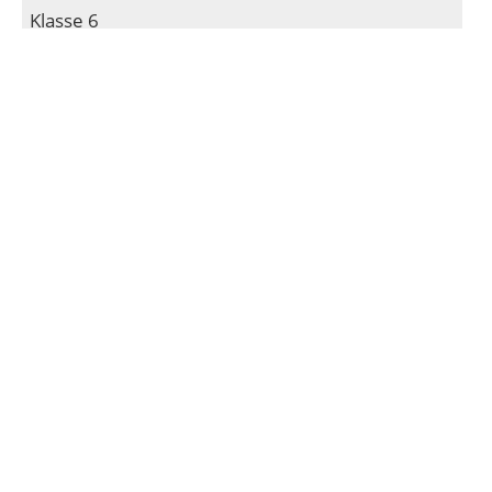
Klasse 6
Lesekompetenz
Klasse 7
Alles rund um die GFS
Klasse 8
Präsentieren – aber richtig
Klasse 9
Fake News
Klasse 10
Berufsorientierung