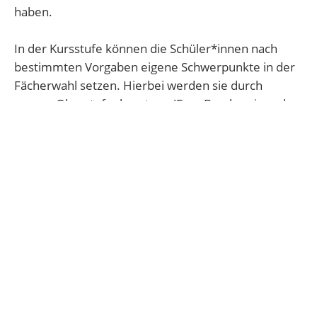
haben.
In der Kursstufe können die Schüler*innen nach
bestimmten Vorgaben eigene Schwerpunkte in der
Fächerwahl setzen. Hierbei werden sie durch
unsere Oberstufenberatung (Frau Bruckmeir und
Herrn Shareski) beraten.
Leitfaden für die gymnasiale Oberstufe: Abitur
2026
(PDF Datei - 5,31 MB)
Leitfaden für die gymnasiale Oberstufe: Abitur
2027
(PDF Datei - 4,68 MB)
Bilinguales Zertifikat / Internationales Abiur BW
(JPEG Bilddatei - 231 KB)